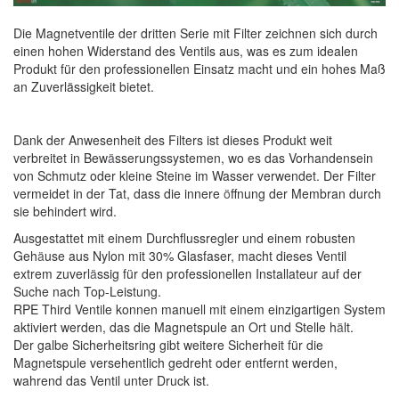
Die Magnetventile der dritten Serie mit Filter zeichnen sich durch
einen hohen Widerstand des Ventils aus, was es zum idealen
Produkt für den professionellen Einsatz macht und ein hohes Maß
an Zuverlässigkeit bietet.
Dank der Anwesenheit des Filters ist dieses Produkt weit
verbreitet in Bew
ä
sserungssystemen, wo es das Vorhandensein
von Schmutz oder kleine Steine im Wasser verwendet. Der Filter
vermeidet in der Tat, dass die innere
ö
ffnung der Membran durch
sie behindert wird.
Ausgestattet mit einem Durchflussregler und einem robusten
Geh
ä
use aus Nylon mit 30% Glasfaser, macht dieses Ventil
extrem zuverl
ä
ssig für den professionellen Installateur auf der
Suche nach Top-Leistung.
RPE Third Ventile konnen manuell mit einem einzigartigen System
aktiviert werden, das die Magnetspule an Ort und Stelle h
ä
lt.
Der galbe Sicherheitsring gibt weitere Sicherheit für die
Magnetspule versehentlich gedreht oder entfernt werden,
wahrend das Ventil unter Druck ist.