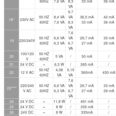
60HZ
7,6 VA
8,3
33 mA
36 mA
VA
9,7
50 HZ
8,4 VA
VA
36,5 mA
42 mA
18*
230V AC
60HZ
7,6 VA
8,3
33 mA
36 mA
VA
7,6
50 HZ
6,6 VA
VA
29,7 mA
33 mA
19
220/240V
60HZ
6,3 VA
6,7
27 mA
29 mA
VA
100/120
50 HZ
20
5 VA
/
50 mA
/
V
60HZ
21
24 V DC
=
6,3 W
/
265 mA
/
50 HZ
4,38
5,15
22
12 V AC
360mA
430 mA
60HZ
VA
VA
7,6
220/240
50 HZ
6,6 VA
VA
29,7 mA
33 mA
23****
V AC
60HZ
6,3 VA
6,7
27 mA
29 mA
VA
24
24 V DC
=
11,8 W
/
491 mA
/
25
24 V DC
=
8 W
/
335 mA
/
26
24V DC
=
8 W
/
335mA
/