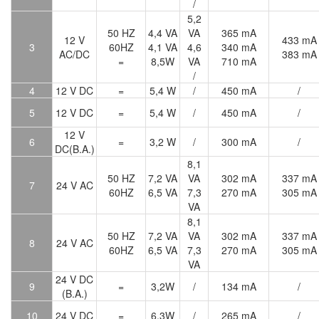
/
5,2
50 HZ
4,4 VA
VA
365 mA
12 V
433 mA
3
60HZ
4,1 VA
4,6
340 mA
AC/DC
383 mA
=
8,5W
VA
710 mA
/
4
12 V DC
=
5,4 W
/
450 mA
/
5
12 V DC
=
5,4 W
/
450 mA
/
12 V
6
=
3,2 W
/
300 mA
/
DC(B.A.)
8,1
50 HZ
7,2 VA
VA
302 mA
337 mA
7
24 V AC
60HZ
6,5 VA
7,3
270 mA
305 mA
VA
8,1
50 HZ
7,2 VA
VA
302 mA
337 mA
8
24 V AC
60HZ
6,5 VA
7,3
270 mA
305 mA
VA
24 V DC
9
=
3,2W
/
134 mA
/
(B.A.)
10
24 V DC
=
6,3W
/
265 mA
/