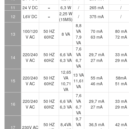
11
24 V DC
=
6,3 W
/
265 mA
/
2,25 W
12
L6V DC
=
/
375 mA
/
(15MS)
8,8
100/120
50 HZ
VA
70 mA
80 mA
13
8 VA
V AC
60HZ
7,9
63 mA
72 mA
VA
7,6
220/240
50 HZ
6,6 VA
VA
29,7 mA
33 mA
14
V AC
60HZ
6,3 VA
6,7
27 mA
29 mA
VA
12,65
13 VA
220/240
50 HZ
VA
55 mA
58mA
15
11,61
V AC
60HZ
10,71
46 mA
51 mA
VA
VA
7,6
220/240
50 HZ
6,6 VA
VA
29,7 mA
33 mA
16
V AC
60HZ
6,3 VA
6,7
27 mA
29 mA
VA
9,7
50 HZ
8,4VA
VA
36,5 mA
42 mA
17
230V AC