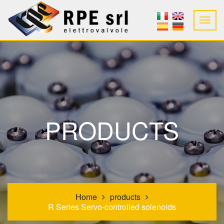
PRODUCTS
Home
products
R Series Servo-controlled solenoids