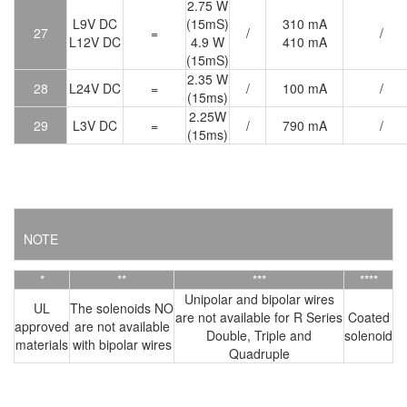
2.75 W
L9V DC
(15mS)
310 mA
27
=
/
/
L12V DC
4.9 W
410 mA
(15mS)
2.35 W
28
L24V DC
=
/
100 mA
/
(15ms)
2.25W
29
L3V DC
=
/
790 mA
/
(15ms)
NOTE
*
**
***
****
Unipolar and bipolar wires
UL
The solenoids NO
are not available for R Series
Coated
approved
are not available
Double, Triple and
solenoid
materials
with bipolar wires
Quadruple