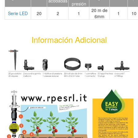
acodadas
presión
20 m de
Serie LED
20
2
1
1
10
6mm
Información Adicional