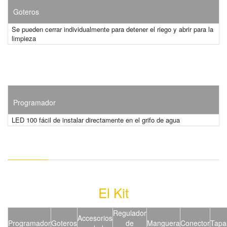
Goteros
Se pueden cerrar individualmente para detener el riego y abrir para la
limpieza
Programador
LED 100 fácil de instalar directamente en el grifo de agua
El Kit
Regulador
Accesorios
Programador
Goteros
de
Manguera
Conector
Tapa