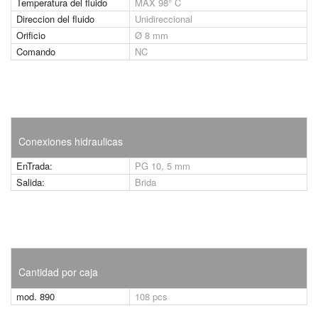
Temperatura del fluido
MAX 98° C
Direccion del fluido
Unidireccional
Orificio
Ø 8 mm
Comando
NC
Conexiones hidraulicas
EnTrada:
PG 10, 5 mm
Salida:
Brida
Cantidad por caja
mod. 890
108 pcs