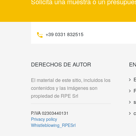
Solicita una muestra o un presupue
+39 0331 832515
DERECHOS DE AUTOR
EN
El material de este sitio, incluidos los
contenidos y las imágenes son
P
propiedad de RPE Srl
s
c
P.IVA 02303440131
Privacy policy
Whistleblowing_RPESrl