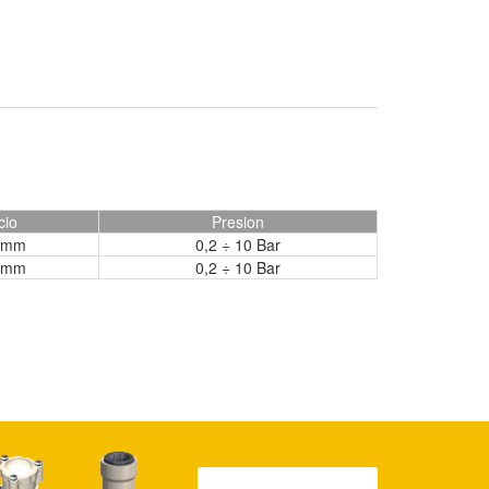
cio
Presion
 mm
0,2 ÷ 10 Bar
 mm
0,2 ÷ 10 Bar