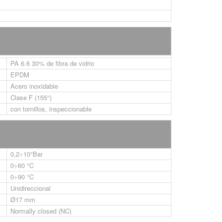
PA 6.6 30% de fibra de vidrio
EPDM
Acero inoxidable
Clase F (155°)
con tornillos, inspeccionable
0,2÷10°Bar
0÷60 °C
0÷90 °C
Unidireccional
Ø17 mm
Normally closed (NC)