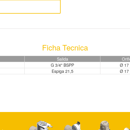
Ficha Tecnica
Salida
Orifi
G 3/4" BSPP
Ø 17
Espiga 21,5
Ø 17