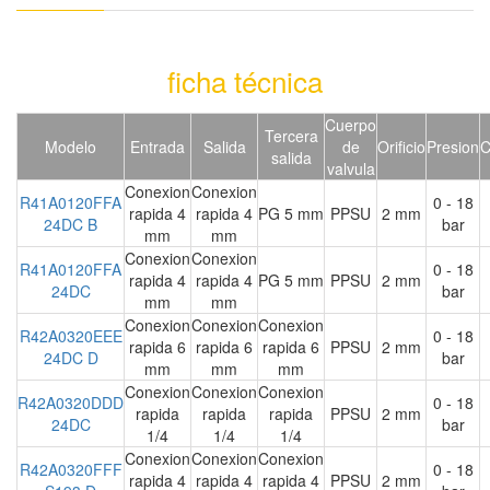
ficha técnica
Cuerpo
Tercera
Modelo
Entrada
Salida
de
Orificio
Presion
C
salida
valvula
Conexion
Conexion
R41A0120FFA
0 - 18
rapida 4
rapida 4
PG 5 mm
PPSU
2 mm
24DC B
bar
mm
mm
Conexion
Conexion
R41A0120FFA
0 - 18
rapida 4
rapida 4
PG 5 mm
PPSU
2 mm
24DC
bar
mm
mm
Conexion
Conexion
Conexion
R42A0320EEE
0 - 18
rapida 6
rapida 6
rapida 6
PPSU
2 mm
24DC D
bar
mm
mm
mm
Conexion
Conexion
Conexion
R42A0320DDD
0 - 18
rapida
rapida
rapida
PPSU
2 mm
24DC
bar
1/4
1/4
1/4
Conexion
Conexion
Conexion
R42A0320FFF
0 - 18
rapida 4
rapida 4
rapida 4
PPSU
2 mm