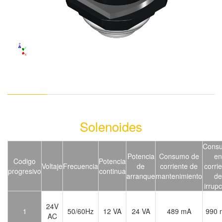
Solenoides
Cons
Potencia
Consumo de
en
Codigo
Potencia
Voltaje
Frecuencia
de
corriente de
corri
progresivo
continua
arranque
mantenimiento
de
irrup
24V
1
50/60Hz
12 VA
24 VA
489 mA
990 
AC