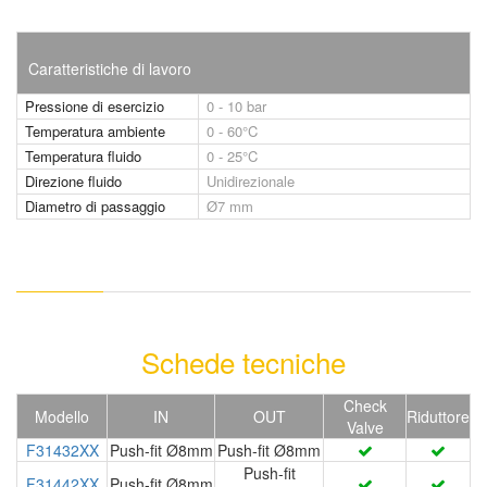
Caratteristiche di lavoro
Pressione di esercizio
0 - 10 bar
Temperatura ambiente
0 - 60°C
Temperatura fluido
0 - 25°C
Direzione fluido
Unidirezionale
Diametro di passaggio
Ø7 mm
Schede tecniche
Check
Modello
IN
OUT
Riduttore
Valve
F31432XX
Push-fit Ø8mm
Push-fit Ø8mm
Push-fit
F31442XX
Push-fit Ø8mm