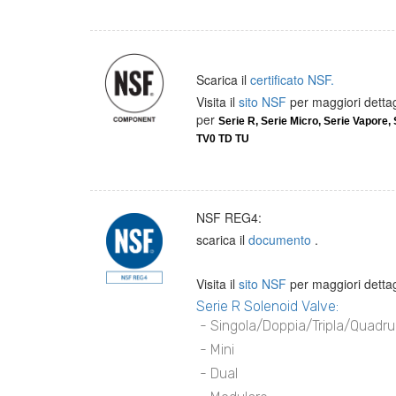
Scarica il
certificato NSF.
Visita il
sito NSF
per maggiori dettag
per
Serie R, Serie Micro, Serie Vapore, 
TV0 TD TU
NSF REG4:
scarica il
documento
.
Visita il
sito NSF
per maggiori dettagl
Serie R Solenoid Valve:
- Singola/Doppia/Tripla/Quadru
- Mini
- Dual