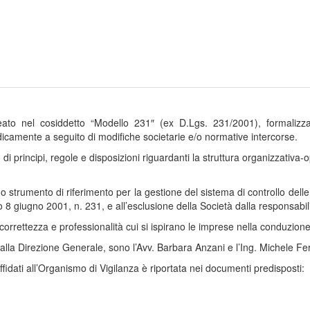
ineato nel cosiddetto “Modello 231″ (ex D.Lgs. 231/2001), formalizz
icamente a seguito di modifiche societarie e/o normative intercorse.
di principi, regole e disposizioni riguardanti la struttura organizzativa-o
trumento di riferimento per la gestione del sistema di controllo delle at
vo 8 giugno 2001, n. 231, e all’esclusione della Società dalla responsabi
, correttezza e professionalità cui si ispirano le imprese nella conduzion
 alla Direzione Generale, sono l’Avv. Barbara Anzani e l’Ing. Michele Fe
fidati all’Organismo di Vigilanza è riportata nei documenti predisposti: