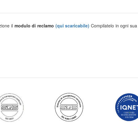
zione il
modulo di reclamo
(qui scaricabile)
Compilatelo in ogni sua 
CERT
I
FIE
D
MAN
A
GEMEN
T
S
Y
S
TE
M