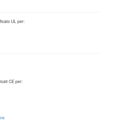
ificato UL per:
ficati CE per:
t
one