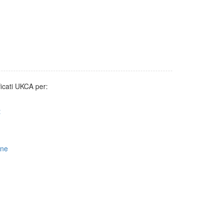
ificati UKCA per:
t
one