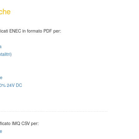
iche
ificati ENEC in formato PDF per:
a
alitri)
ie
00% 24V DC
tificato IMQ CSV per:
re