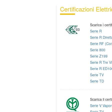
Certificazioni Elettr
Scarica i cert
Serie R
Serie R Dirett
Serie RF (Cont
Serie 800
Serie Z199
Serie R Tre V
Serie R ED1
Serie TV
Serie TD
Scarica il cer
Serie V Vapo
Serie TV