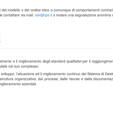
ioni del modello o del codice etico o comunque di comportamenti contrar
ile contattare via mail:
odv@rpe.it
o inviare una segnalazione anonima 
E
ento e il miglioramento degli standard qualitativi per il raggiungiment
endale nel suo complesso.
 sviluppo, l’attuazione ed il miglioramento continuo del Sistema di Ges
 struttura organizzativa, dai processi, dalle risorse e dalla documenta
miglioramento aziendali.